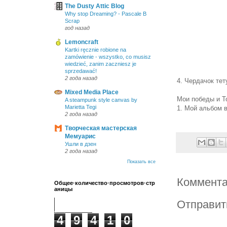
The Dusty Attic Blog
Why stop Dreaming? - Pascale B
Scrap
год назад
Lemoncraft
Kartki ręcznie robione na
zamówienie - wszystko, co musisz
wiedzieć, zanim zaczniesz je
sprzedawać!
2 года назад
4. Чердачок те
Mixed Media Place
Мои победы и Т
A steampunk style canvas by
Marietta Tegi
1. Мой альбом 
2 года назад
Творческая мастерская
Мемуарис
Ушли в дзен
2 года назад
Показать все
Коммента
Общее·количество·просмотров·стр
аницы
Отправит
4
9
4
1
0