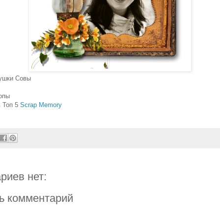
тушки Совы
опы
в Топ 5
Scrap Memory
риев нет:
ь комментарий