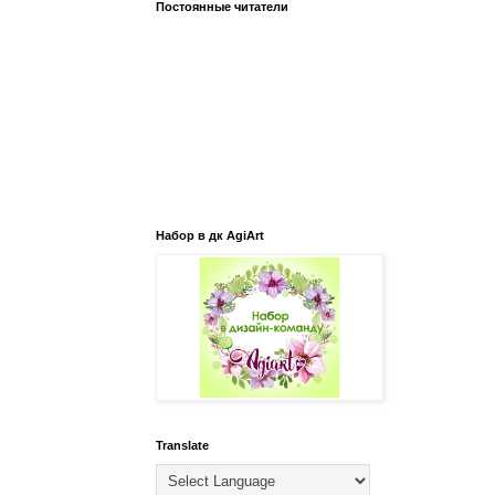
Постоянные читатели
Набор в дк AgiArt
Translate