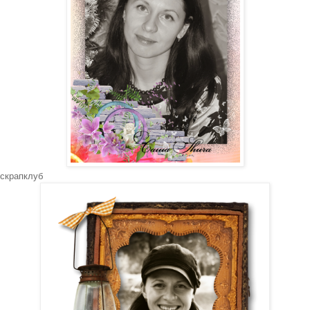
 скрапклуб