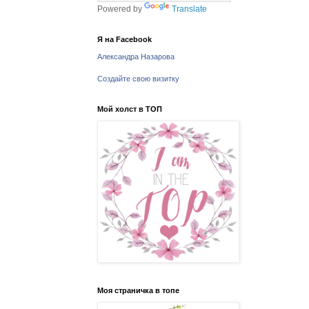
Powered by
Translate
Я на Facebook
Александра Назарова
Создайте свою визитку
Мой холст в ТОП
Моя страничка в топе