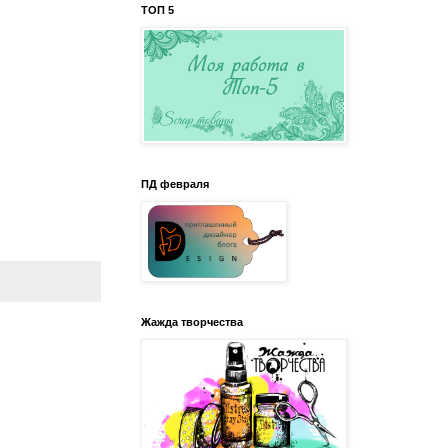
ТОП 5
ПД февраля
Жажда творчества