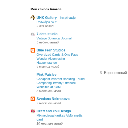
Мой список блогов
UHK Gallery - inspiracje
Podwójna "40"
2 дня назад
7 dots studio
Vintage Botanical Journal
3 недели назад
Blue Fern Studios
Oversized Cards & One Page
Wonder Album using
Happenstance
4 месяца назад
3. Воронежский
Pink Paislee
Cheapest Valorant Boosting Found
Comparing Twenty Offshore
Websites at 3 AM
8 месяцев назад
Svetlana Nekrasova
9 месяцев назад
Craft and You Design
Mixmediowa kartka / A Mix media
card
10 месяцев назад