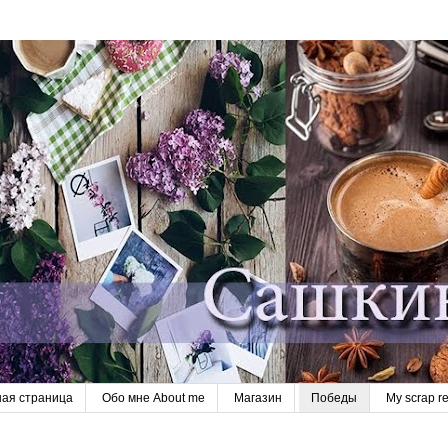
ная страница
Обо мне About me
Магазин
Победы
My scrap r