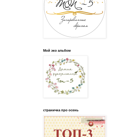
Мой эко альбом
страничка про осень